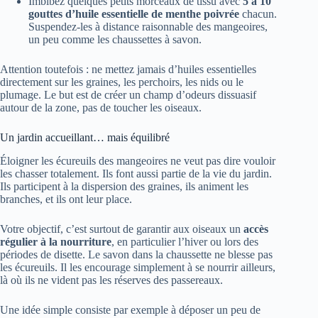
Imbibez quelques petits morceaux de tissu avec
5 à 10
gouttes d’huile essentielle de menthe poivrée
chacun.
Suspendez-les à distance raisonnable des mangeoires,
un peu comme les chaussettes à savon.
Attention toutefois : ne mettez jamais d’huiles essentielles
directement sur les graines, les perchoirs, les nids ou le
plumage. Le but est de créer un champ d’odeurs dissuasif
autour de la zone, pas de toucher les oiseaux.
Un jardin accueillant… mais équilibré
Éloigner les écureuils des mangeoires ne veut pas dire vouloir
les chasser totalement. Ils font aussi partie de la vie du jardin.
Ils participent à la dispersion des graines, ils animent les
branches, et ils ont leur place.
Votre objectif, c’est surtout de garantir aux oiseaux un
accès
régulier à la nourriture
, en particulier l’hiver ou lors des
périodes de disette. Le savon dans la chaussette ne blesse pas
les écureuils. Il les encourage simplement à se nourrir ailleurs,
là où ils ne vident pas les réserves des passereaux.
Une idée simple consiste par exemple à déposer un peu de