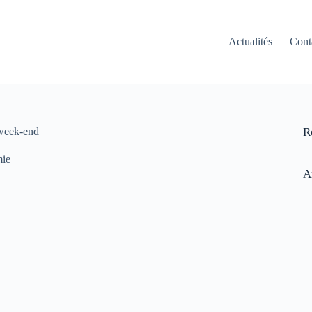
Actualités
Cont
 week-end
R
mie
A