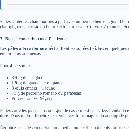
Faites sauter les champignons à part avec un peu de beurre. Quand le ri
champignons, le reste du beurre et le parmesan. Couvrez 2 minutes. Se
3. Pâtes façon carbonara à l’italienne
Les
pâtes à la carbonara
réchauffent les soirées fraîches en quelques 
encore plus onctueuse.
Pour 4 personnes :
350 g de spaghetti
130 g de guanciale ou pancetta
3 œufs entiers + 1 jaune
70 g de pecorino romano ou parmesan
Poivre noir, sel (léger)
Faites cuire les pâtes dans une grande casserole d’eau salée. Pendant ce 
doré. Dans un bol, fouettez les œufs avec le fromage et beaucoup de po
Égouttez les pâtes en gardant une petite louche d’eau de cuisson. Versez