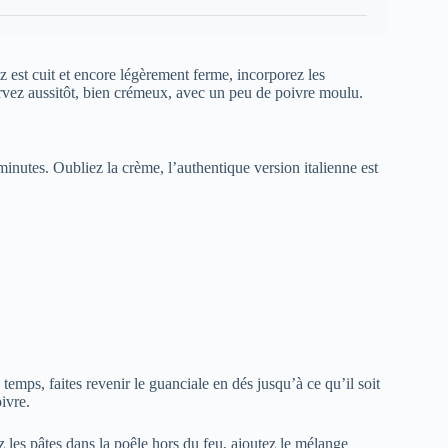
z est cuit et encore légèrement ferme, incorporez les
rvez aussitôt, bien crémeux, avec un peu de poivre moulu.
minutes. Oubliez la crème, l’authentique version italienne est
temps, faites revenir le guanciale en dés jusqu’à ce qu’il soit
ivre.
 les pâtes dans la poêle hors du feu, ajoutez le mélange