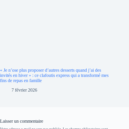
« Je n’ose plus proposer d’autres desserts quand j’ai des
invités en hiver » : ce clafoutis express qui a transformé mes
fins de repas en famille
7 février 2026
Laisser un commentaire
Votre adresse e-mail ne sera pas publiée.
Les champs obligatoires sont